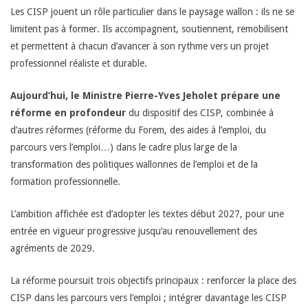
Les CISP jouent un rôle particulier dans le paysage wallon : ils ne se
d
limitent pas à former. Ils accompagnent, soutiennent, remobilisent
et permettent à chacun d’avancer à son rythme vers un projet
’
professionnel réaliste et durable.
I
Aujourd’hui, le Ministre Pierre-Yves Jeholet prépare une
réforme en profondeur
du dispositif des CISP, combinée à
n
d’autres réformes (réforme du Forem, des aides à l’emploi, du
parcours vers l’emploi…) dans le cadre plus large de la
s
transformation des politiques wallonnes de l’emploi et de la
formation professionnelle.
e
L’ambition affichée est d’adopter les textes début 2027, pour une
r
entrée en vigueur progressive jusqu’au renouvellement des
agréments de 2029.
t
La réforme poursuit trois objectifs principaux : renforcer la place des
i
CISP dans les parcours vers l’emploi ; intégrer davantage les CISP