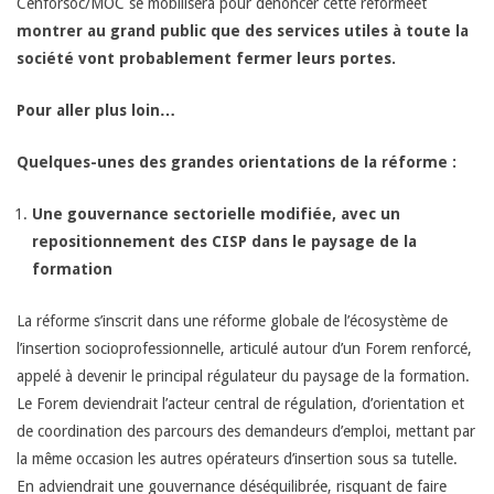
Cenforsoc/MOC se mobilisera pour dénoncer cette réformeet
o
montrer au grand public que des services utiles à toute la
société vont probablement fermer leurs portes.
f
Pour aller plus loin…
e
Quelques-unes des grandes orientations de la réforme :
s
Une gouvernance sectorielle modifiée, avec un
repositionnement des CISP dans le paysage de la
s
formation
i
La réforme s’inscrit dans une réforme globale de l’écosystème de
l’insertion socioprofessionnelle, articulé autour d’un Forem renforcé,
o
appelé à devenir le principal régulateur du paysage de la formation.
Le Forem deviendrait l’acteur central de régulation, d’orientation et
n
de coordination des parcours des demandeurs d’emploi, mettant par
la même occasion les autres opérateurs d’insertion sous sa tutelle.
n
En adviendrait une gouvernance déséquilibrée, risquant de faire