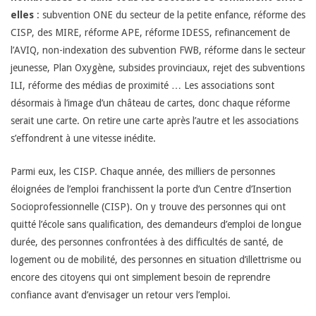
t
e
elles
: subvention ONE du secteur de la petite enfance, réforme des
i
CISP, des MIRE, réforme APE, réforme IDESS, refinancement de
o
s
l’AVIQ, non-indexation des subvention FWB, réforme dans le secteur
n
jeunesse, Plan Oxygène, subsides provinciaux, rejet des subventions
C
ILI, réforme des médias de proximité … Les associations sont
M
désormais à l’image d’un château de cartes, donc chaque réforme
e
e
serait une carte. On retire une carte après l’autre et les associations
n
s’effondrent à une vitesse inédite.
n
u
Parmi eux, les CISP. Chaque année, des milliers de personnes
t
éloignées de l’emploi franchissent la porte d’un Centre d’Insertion
Socioprofessionnelle (CISP). On y trouve des personnes qui ont
r
quitté l’école sans qualification, des demandeurs d’emploi de longue
durée, des personnes confrontées à des difficultés de santé, de
e
logement ou de mobilité, des personnes en situation d’illettrisme ou
encore des citoyens qui ont simplement besoin de reprendre
s
confiance avant d’envisager un retour vers l’emploi.