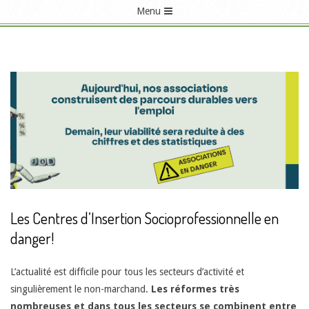
Menu
P
r
i
m
a
r
y
N
a
Les Centres d’Insertion Socioprofessionnelle en
v
danger!
i
g
L’actualité est difficile pour tous les secteurs d’activité et
a
L
singulièrement le non-marchand.
Les réformes très
nombreuses et dans tous les secteurs se combinent entre