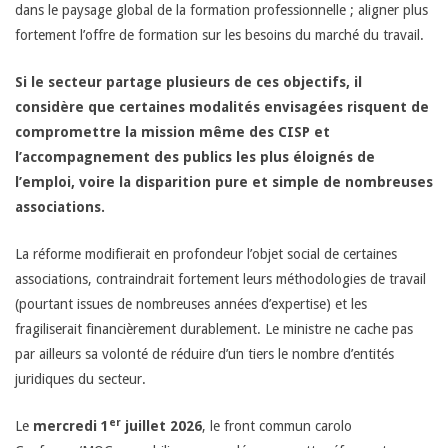
dans le paysage global de la formation professionnelle ; aligner plus
o
fortement l’offre de formation sur les besoins du marché du travail.
n
Si le secteur partage plusieurs de ces objectifs, il
considère que certaines modalités envisagées risquent de
S
compromettre la mission même des CISP et
l’accompagnement des publics les plus éloignés de
o
l’emploi, voire la disparition pure et simple de nombreuses
associations.
c
La réforme modifierait en profondeur l’objet social de certaines
i
associations, contraindrait fortement leurs méthodologies de travail
(pourtant issues de nombreuses années d’expertise) et les
o
fragiliserait financièrement durablement. Le ministre ne cache pas
par ailleurs sa volonté de réduire d’un tiers le nombre d’entités
p
juridiques du secteur.
r
er
Le
mercredi 1
juillet 2026
, le front commun carolo