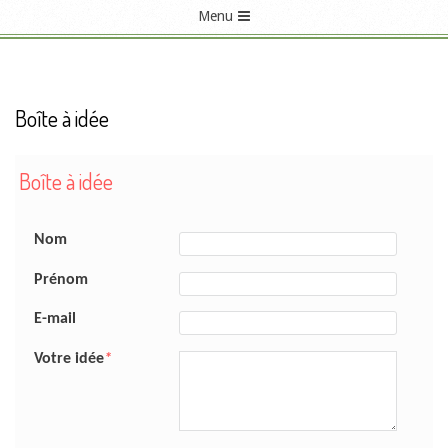
Menu
P
r
i
Boîte à idée
m
a
Boîte à idée
B
r
y
o
Nom
N
Prénom
a
î
v
E-mail
t
i
Votre idée
*
g
e
a